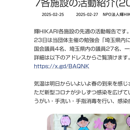
7各施設の活動紹介(20
最
2025-02-25
2025-02-27
NPO法人輝HIK
終
更
輝HIKARI各施設の先週の活動報告です
新
日
23日は当団体主催の勉強会「埼玉県内
時
国会議員4名、埼玉県内の議員27名、
:
詳細は以下のアドレスからご覧頂けます
https://x.gd/BAQNK
気温は明日からいよいよ春の到来を感じ
ただ新型コロナが少しずつ感染を広げて
うがい・手洗い・手指消毒を行い、感染