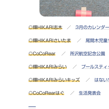
◎輝HIKARI志木
／
3月のカレンダ
◎輝HIKARIさいたま
／
尾間木児童
◎CoCoRear
／
所沢航空記念公園
◎輝HIKARIみらい
／
プールスティ
◎輝HIKARIみらいキッズ
／
はない
◎CoCoRearはぐ
／
生活発表会