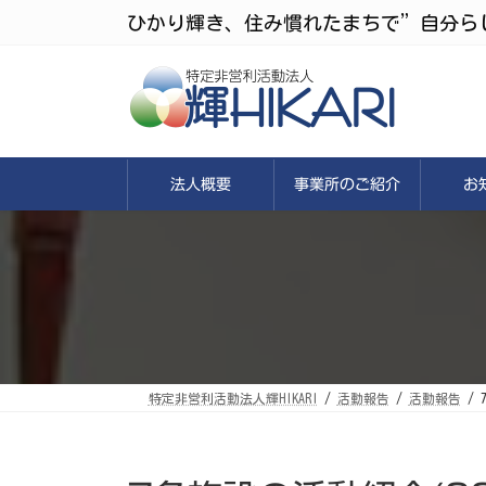
コ
ナ
ひかり輝き、住み慣れたまちで”自分ら
ン
ビ
テ
ゲ
ン
ー
ツ
シ
へ
ョ
ス
ン
キ
に
ッ
移
プ
動
法人概要
事業所のご紹介
お
特定非営利活動法人輝HIKARI
活動報告
活動報告