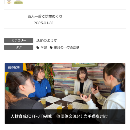
百人一首で坊主めくり
2025-01-31
活動のようす
カテゴリー
タグ
学習
施設の中での活動
前の記事
人材育成(OFF-JT)研修 他団体交流(4):岩手県奥州市
2024-10-26