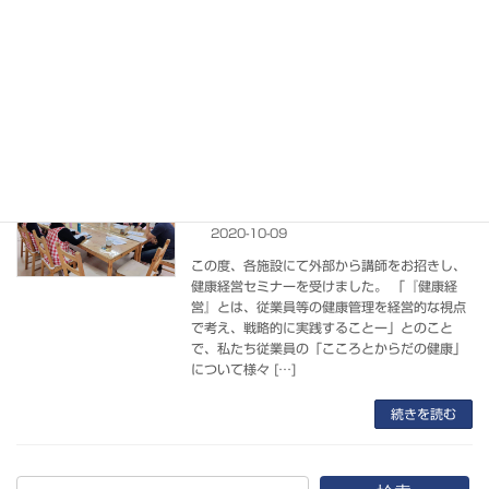
すが、本日は輝HIKARIみらい＆みらいキッズ
（見沼区）と、輝HIKARIさいたま（北区）に
て行われました。 「長生きしたいと思言います
か？」 「健康とは？」 「健康作りをしてい
[…]
続きを読む
健康経営セミナー（志木・上宗岡とハー
活動報告
トぷれいすにて）
2020-10-09
この度、各施設にて外部から講師をお招きし、
健康経営セミナーを受けました。 「『健康経
営』とは、従業員等の健康管理を経営的な視点
で考え、戦略的に実践することー」とのこと
で、私たち従業員の「こころとからだの健康」
について様々 […]
続きを読む