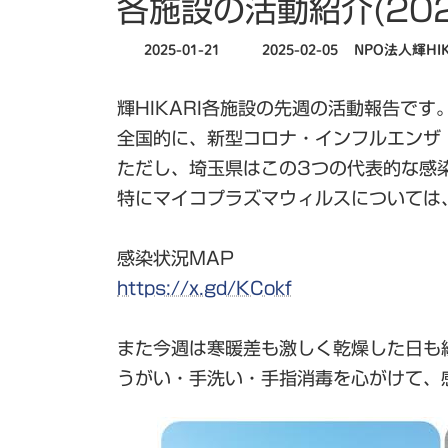
各施設の活動紹介(202
最
2025-01-21
2025-02-05
NPO法人輝HIK
終
更
輝HIKARI各施設の先週の活動報告です
新
日
全国的に、新型コロナ・インフルエンザ
時
ただし、埼玉県はこの3つの代表的な感
:
特にマイコプラズマウィルスについては
感染状況MAP
https://x.gd/KCokf
また今週は寒暖差も激しく乾燥した日も
うがい・手洗い・手指消毒を心がけて、