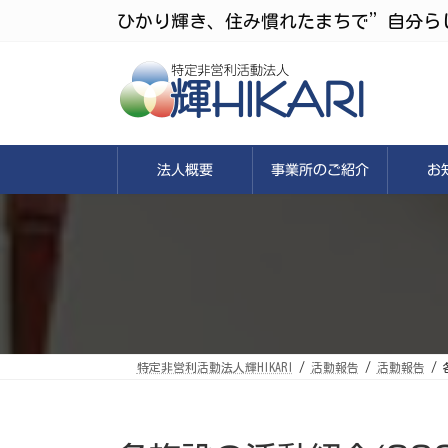
コ
ナ
ひかり輝き、住み慣れたまちで”自分ら
ン
ビ
テ
ゲ
ン
ー
ツ
シ
へ
ョ
ス
ン
キ
に
ッ
移
プ
動
法人概要
事業所のご紹介
お
特定非営利活動法人輝HIKARI
活動報告
活動報告