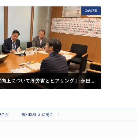
次の記事
「障がい者の就労及び工賃向上について厚労省とヒアリング」:永田町
ブログ
輝HIKARI AIに聞く