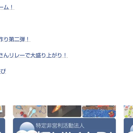
ーム！
作り第二弾！
さんリレーで大盛り上がり！
遊び