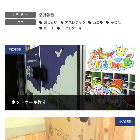
活動報告
カテゴリー
タグ
あじさい
アスレチック
カエル
かるた
ビーズ
ホットケーキ
前の記事
ホットケーキ作り
2025-06-21
次の記事