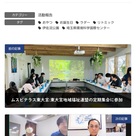
活動報告
カテゴリー
タグ
おやつ
お誕生日
ラダー
リトミック
伊佐沼公園
埼玉県環境科学国際センター
前の記事
ムスビテラス東大宮:東大宮地域福祉連盟の定期集会に参加
2025-04-22
次の記事