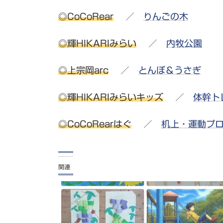
◎CoCoRear
／
りんごの木
◎輝HIKARIみらい
／
内牧公園
◎上宗岡arc
／
とんぼ＆うさぎ
◎輝HIKARIみらいキッズ
／
体幹ト
◎CoCoRearはぐ
／
机上・運動プ
関連