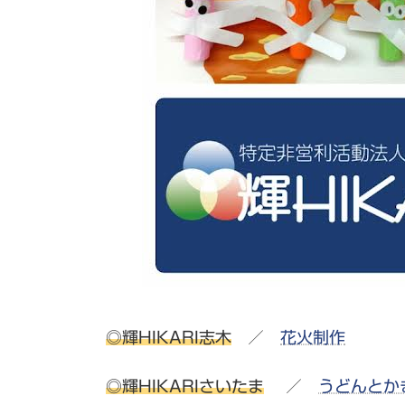
◎輝HIKARI志木
／
花火制作
◎輝HIKARIさいたま
／
うどんとか