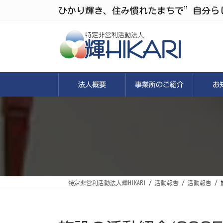
コ
ナ
ひかり輝き、住み慣れたまちで”自分ら
ン
ビ
テ
ゲ
ン
ー
ツ
シ
へ
ョ
ス
ン
キ
に
ッ
移
プ
動
法人概要
事業所のご紹介
お
特定非営利活動法人輝HIKARI
活動報告
活動報告