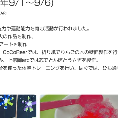
年9/1～9/6)
ARI
創造力や運動能力を育む活動が行われました。
火の作品を制作。
火アートを制作。
CoCoRearでは、折り紙でりんごの木の壁面製作を
、上宗岡arcでは芯でとんぼとうさぎを製作。
台を使った体幹トレーニングを行い、はぐでは、ひも通