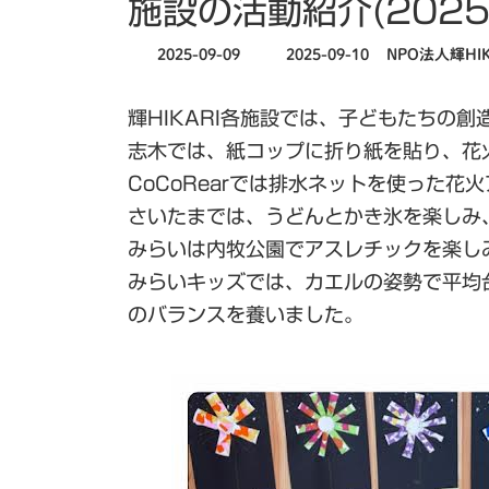
施設の活動紹介(2025
最
2025-09-09
2025-09-10
NPO法人輝HIK
終
更
輝HIKARI各施設では、子どもたちの
新
日
志木では、紙コップに折り紙を貼り、花
時
CoCoRearでは排水ネットを使った花
:
さいたまでは、うどんとかき氷を楽しみ、
みらいは内牧公園でアスレチックを楽しみ
みらいキッズでは、カエルの姿勢で平均
のバランスを養いました。