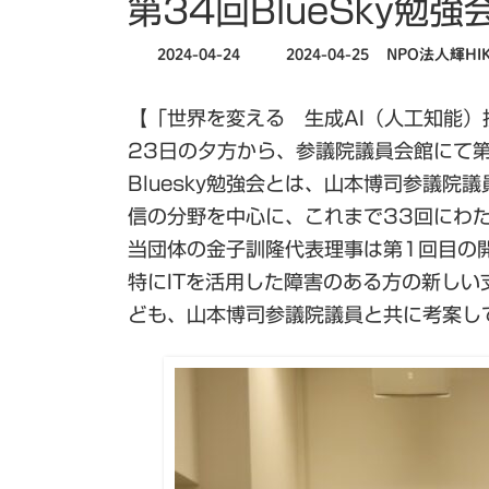
第34回BlueSky勉
最
2024-04-24
2024-04-25
NPO法人輝HIK
終
更
【「世界を変える 生成AI（人工知能）技
新
日
23日の夕方から、参議院議員会館にて第3
時
Bluesky勉強会とは、山本博司参議
:
信の分野を中心に、これまで33回にわ
当団体の金子訓隆代表理事は第1回目の
特にITを活用した障害のある方の新し
ども、山本博司参議院議員と共に考案し