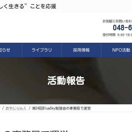
しく生きる”ことを応援
お気軽にお問い合わ
048-6
受付時間 9:00-18
知らせ
ライブラリ
採用情報
NPO活動
活動報告
ポ
おやじりんく
第34回BlueSky勉強会の事務局で運営