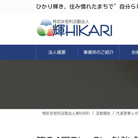
コ
ナ
ひかり輝き、住み慣れたまちで”自分ら
ン
ビ
テ
ゲ
ン
ー
ツ
シ
へ
ョ
ス
ン
キ
に
ッ
移
プ
動
法人概要
事業所のご紹介
お
特定非営利活動法人輝HIKARI
活動報告
代表理事レ