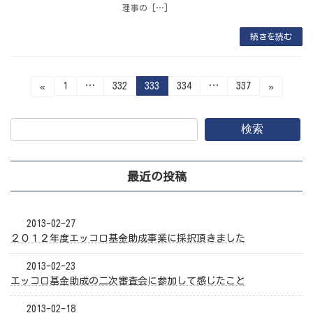
理事の […]
続きを読む
投
固
固
固
固
固
1
…
332
333
334
…
337
«
»
定
定
定
定
定
ペ
ペ
ペ
ペ
ペ
稿
ー
ー
ー
ー
ー
ジ
ジ
ジ
ジ
ジ
検索
の
ペ
最近の投稿
ー
ジ
2013-02-27
送
２０１２年度エッコロ基金助成事業に採択頂きました
り
2013-02-23
エッコロ基金助成の二次審査会に参加して感じたこと
2013-02-18