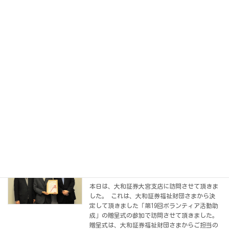
続きを読む
埼玉新聞掲載の報告と贈呈式でのご縁
お知らせ
2013-01-26
本日、１月２６日付けの埼玉新聞の６面に、昨
日の大和証券福祉財団さまの「ボランティア活
動助成」の贈呈式の模様が掲載されました。
こちらの記事について転用させて頂きます。
記事内容ボランティア助成県内３団体に贈呈大
和証券福祉 […]
続きを読む
贈呈式に出席させて頂きました
お知らせ
2013-01-25
本日は、大和証券大宮支店に訪問させて頂きま
した。 これは、大和証券福祉財団さまから決
定して頂きました「第19回ボランティア活動助
成」の贈呈式の参加で訪問させて頂きました。
贈呈式は、大和証券福祉財団さまからご担当の