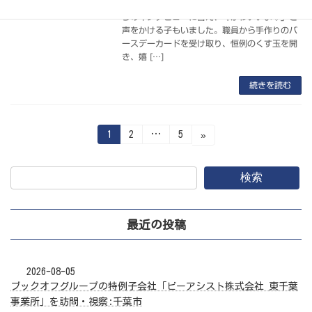
開催しました！みんなの前で、職員とお友達か
らのインタビューに答え、「かわいいよ♡」と
声をかける子もいました。職員から手作りのバ
ースデーカードを受け取り、恒例のくす玉を開
き、嬉 […]
続きを読む
投
固
固
固
1
2
…
5
»
定
定
定
ペ
ペ
ペ
稿
ー
ー
ー
ジ
ジ
ジ
検索
の
ペ
最近の投稿
ー
ジ
2026-08-05
送
ブックオフグループの特例子会社「ビーアシスト株式会社 東千葉
り
事業所」を訪問・視察:千葉市