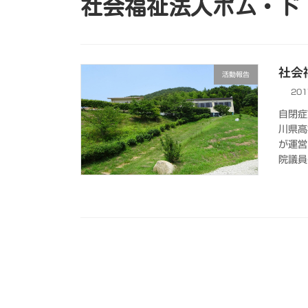
社会福祉法人ポム・ド
社会
活動報告
201
自閉症
川県高
が運営
院議員