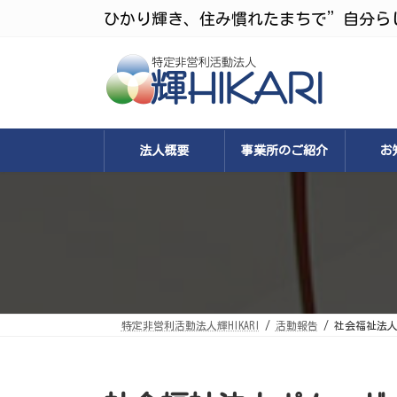
コ
ナ
ひかり輝き、住み慣れたまちで”自分ら
ン
ビ
テ
ゲ
ン
ー
ツ
シ
へ
ョ
ス
ン
キ
に
ッ
移
プ
動
法人概要
事業所のご紹介
お
特定非営利活動法人輝HIKARI
活動報告
社会福祉法