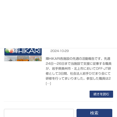
ィーや催し物が行われました。今年は10月で
も暖かい日が続いており、富士山も初冠雪が無
いまま11月に入り、統計開始から130年で最
遅記 […]
続きを読む
各施設の活動紹介(2024年10/21～
活動報告
10/26)
2024-10-29
輝HIKARI各施設の先週の活動報告です。先週
24日～26日まで当施設で支援に従事する職員
が、岩手県奥州市・北上市においてOFF-JT研
修として3日間、社会法人岩手ひだまり会にて
研修を行ってまいりました。参加した職員は2
[…]
続きを読む
検索