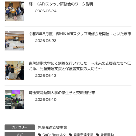
輝HIKARIスタッフ研修会のワーク説明
2026-06-24
令和8年6月度 輝HIKARIスタッフ研修会を開催：さいたま市
2026-06-23
東萌短期大学にて講義を行いました！〜未来の支援者たちへ伝
える、児童発達支援と保護者支援の大切さ〜
2026-06-13
埼玉東萌短期大学の学生らと交流:越谷市
2026-06-10
児童発達支援事業
カテゴリー
タグ
CoCoRearはぐ
児童発達支援
微細運動