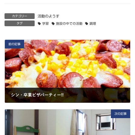
活動のようす
カテゴリー
タグ
学習
施設の中での活動
調理
前の記事
シン・卒業ピザパーティー!!
2025-03-29
次の記事