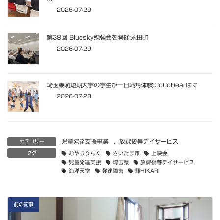
2026-07-29
第39回 Bluesky勉強会を開催:永田町
2026-07-29
埼玉東萌短期大学の学生が一日職場体験:CoCoRearはぐ
2026-07-28
児童発達支援事業
、
放課後等デイサービス
カテゴリー
タグ
おやじりんく
さいたま市
上映会
児童発達支援
埼玉県
放課後等デイサービス
海洋天堂
発達障害
輝HIKARI
前の記事