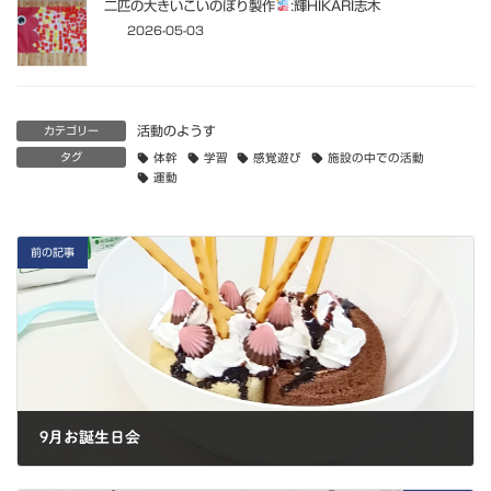
二匹の大きいこいのぼり製作
:輝HIKARI志木
2026-05-03
活動のようす
カテゴリー
タグ
体幹
学習
感覚遊び
施設の中での活動
運動
前の記事
9月お誕生日会
2025-09-27