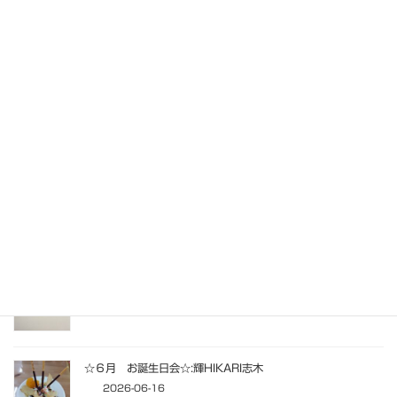
埼玉東萌短期大学の学生が一日職場体験:CoCoRearはぐ
2026-07-28
フラッシュクイズ:輝HIKARIみらいキッズ
2026-07-10
6月のあじさい制作:輝HIKARIみらい
2026-07-03
七夕製作
:輝HIKARIさいたま
2026-06-28
☆６月 お誕生日会☆:輝HIKARI志木
2026-06-16