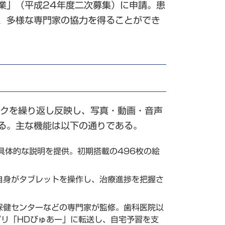
業」（平成24年度二次募集）に申請。患
、多様な専門家の協力を得ることができ
ックを繰り返し反映し、写真・動画・音声
る。主な機能は以下の通りである。
、具体的な説明を提供。初期搭載の496枚の絵
患者自身がタブレットを操作し、治療進捗を把握さ
保健センターなどの専門家が監修。歯科医院以
アプリ「HDびゅあー」に転送し、自宅予習を支