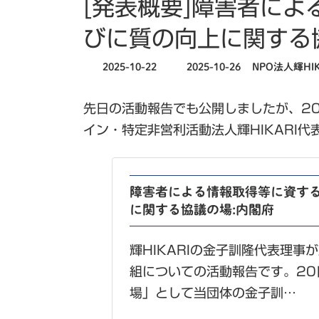
[発表概要]障害者に
びに質の向上に関する
最
2025-10-22
2025-10-26
NPO法人輝HIK
終
更
先日の活動報告でも公開しましたが、2
新
日
イン・特定非営利活動法人輝HIKARI
時
:
障害者による情報取得等に資す
に関する協議の場:内閣府
輝HIKARIの金子訓隆代表理
組についての活動報告です。2
場」として当団体の金子訓…