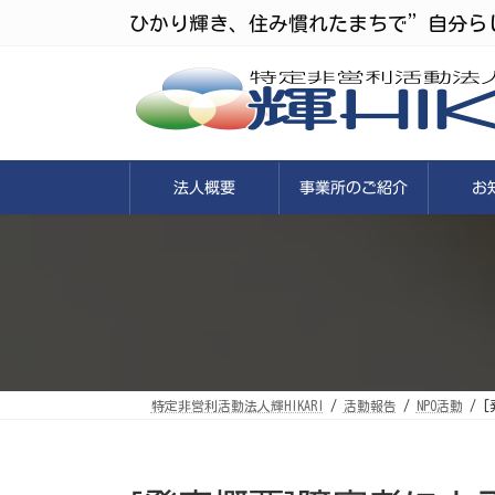
コ
ナ
ひかり輝き、住み慣れたまちで”自分ら
ン
ビ
テ
ゲ
ン
ー
ツ
シ
へ
ョ
ス
ン
キ
に
ッ
移
プ
動
法人概要
事業所のご紹介
お
特定非営利活動法人輝HIKARI
活動報告
NPO活動