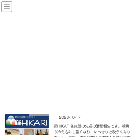
コ
ナ
ン
ビ
テ
ゲ
ン
ー
ツ
シ
へ
ョ
ス
ン
キ
に
ッ
移
プ
動
活動報告
特定非営利活動法人輝HIKARI
活動報告
タングラム
タングラム
各施設の活動紹介(2023年10/9～10/14)
活動報告
2023-10-17
輝HIKARI各施設の先週の活動報告です。朝晩
の冷え込みも強くなり、めっきりと秋らくなり