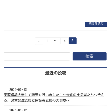
ンダー制作は、みなさんが意欲的に取り組んで
くれたのでクオリティが高い作品となりまし
[…]
続きを読む
投
固
固
固
1
…
4
5
«
定
定
定
ペ
ペ
ペ
稿
ー
ー
ー
ジ
ジ
ジ
検索
の
ペ
最近の投稿
ー
ジ
2026-06-13
送
東萌短期大学にて講義を行いました！〜未来の支援者たちへ伝え
り
る、児童発達支援と保護者支援の大切さ〜
2026-06-12