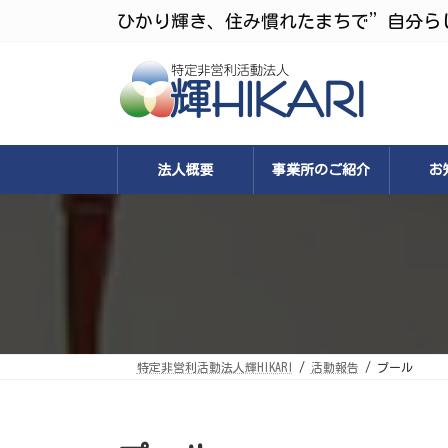
コ
ナ
ひかり輝き、住み慣れたまちで”自分ら
ン
ビ
テ
ゲ
ン
ー
ツ
シ
へ
ョ
ス
ン
キ
に
ッ
移
プ
動
法人概要
事業所のご紹介
お
特定非営利活動法人輝HIKARI
活動報告
プール