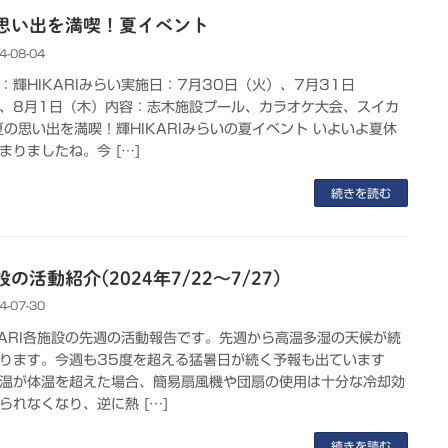
思い出を満喫！夏イベント
4-08-04
：輝HIKARIみらい実施日：7月30日（火）、7月31日
、8月1日（木）内容：志木施設プール、カラオケ大会、スイカ
夏の思い出を満喫！輝HIKARIみらいの夏イベント いよいよ夏休
まりましたね。今 […]
続きを読む
の活動紹介(2024年7/22～7/27)
4-07-30
KARI各施設の先週の活動報告です。先週から高温多湿の天候が続
ります。今週も35度を超える猛暑日が続く予報も出ています
温が体温を超えた場合、簡易扇風機や団扇の使用は十分な冷却効
られなくなり、逆に熱 […]
続きを読む