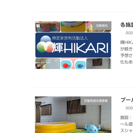
各施設
活動報告
202
輝HI
が続き
予想さ
化もあ
プー
児童発達支援事業
202
施設：
ール遊
スシャ