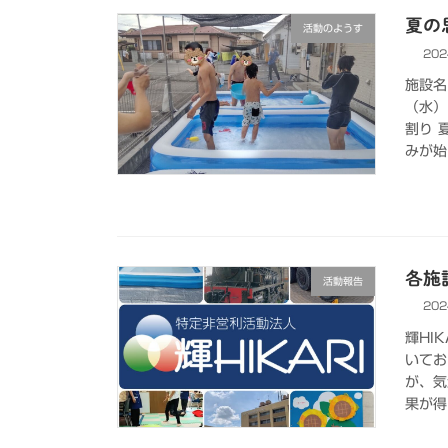
夏の
活動のようす
202
施設名
（水）
割り 
みが始
各施設
活動報告
202
輝HI
いてお
が、気
果が得