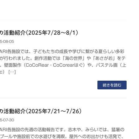
活動紹介(2025年7/28～8/1)
5-08-05
KARI各施設では、子どもたちの成長や学びに繋がる夏らしい多彩
が行われました。創作活動では「海の世界」や「あさがお」をテ
、壁面製作（CoCoRear・CoCorearはぐ）や、パステル画（上
c） […]
続きを読む
活動紹介(2025年7/21～7/26)
5-07-30
KARI各施設の先週の活動報告です。志木や、みらいでは、猛暑の
プールや施設前での水遊びを満喫。屋外へのお出かけも活発で、