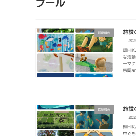
プール
施設の
活動報告
202
輝HI
な活動
ーマに
宗岡ar
施設の
活動報告
202
輝HI
中でも