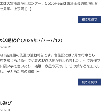
まは大宮南部浄化センター、CoCoRearは東埼玉資源環境組合
を見学。上宗岡 […]
続きを読む
活動紹介(2025年7/7～7/12)
5-07-15
KARI各施設の先週の活動報告です。各施設では7月の行事とし
節を感じられる七夕や夏の製作活動が行われました。七夕製作で
に願い事を書いたり、織姫・彦星や天の川、笹の葉などを工夫し
し、子どもたちの創造 […]
続きを読む
ル遊び
5-07-10