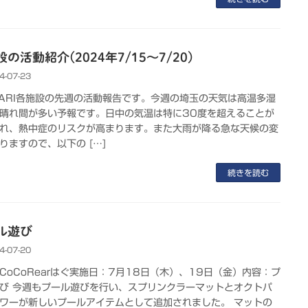
の活動紹介(2024年7/15～7/20)
4-07-23
KARI各施設の先週の活動報告です。今週の埼玉の天気は高温多湿
晴れ間が多い予報です。日中の気温は特に30度を超えることが
れ、熱中症のリスクが高まります。また大雨が降る急な天候の変
りますので、以下の […]
続きを読む
ル遊び
4-07-20
CoCoRearはぐ実施日：7月18日（木）、19日（金）内容：プ
び 今週もプール遊びを行い、スプリンクラーマットとオクトパ
ワーが新しいプールアイテムとして追加されました。 マットの