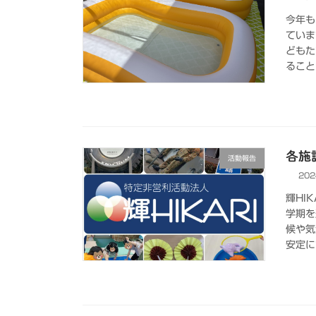
今年も
ていま
どもた
ること
各施設
活動報告
202
輝HI
学期を
候や気
安定に