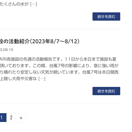
たくさんの水が […]
続きを読む
の活動紹介(2023年8/7～8/12)
3-08-15
KARI各施設の先週の活動報告です。11日から本日まで施設も夏
頂いております。この間、台風7号の影響により、急に強い雨が
り晴れたり安定しない天気が続いています。台風7号は本日関西
上陸し大雨や災害な […]
続きを読む
固
固
1
2
»
定
定
ペ
ペ
ー
ー