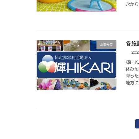
穴から
各施設
活動報告
202
輝HI
休みを
降った
地方に
投
稿