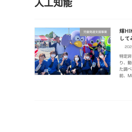
人工知能
輝HI
児童発達支援事業
して
202
特定非
り、動
た調べ
前、Mi