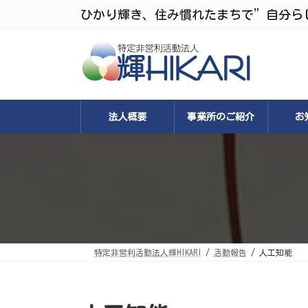
コ
ナ
ひかり輝き、住み慣れたまちで”自分ら
ン
ビ
テ
ゲ
ン
ー
ツ
シ
へ
ョ
ス
ン
キ
に
ッ
移
プ
動
法人概要
事業所のご紹介
お
特定非営利活動法人輝HIKARI
活動報告
人工知能