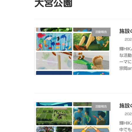
大宮公園
施設の
活動報告
202
輝HI
な活動
ーマに
宗岡ar
施設の
活動報告
202
輝HI
中でも