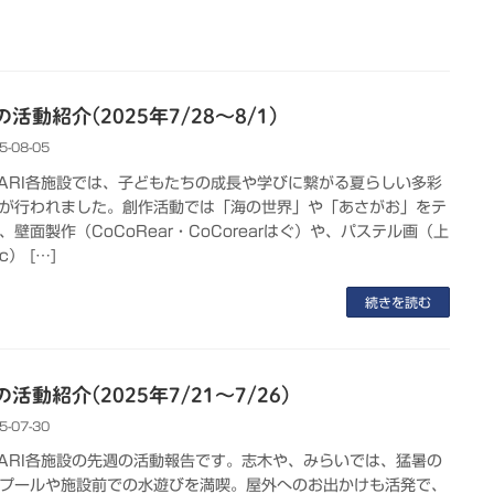
活動紹介(2025年7/28～8/1)
5-08-05
KARI各施設では、子どもたちの成長や学びに繋がる夏らしい多彩
が行われました。創作活動では「海の世界」や「あさがお」をテ
、壁面製作（CoCoRear・CoCorearはぐ）や、パステル画（上
c） […]
続きを読む
活動紹介(2025年7/21～7/26)
5-07-30
KARI各施設の先週の活動報告です。志木や、みらいでは、猛暑の
プールや施設前での水遊びを満喫。屋外へのお出かけも活発で、