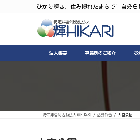
コ
ナ
ひかり輝き、住み慣れたまちで”自分ら
ン
ビ
テ
ゲ
ン
ー
ツ
シ
へ
ョ
ス
ン
キ
に
ッ
移
プ
動
法人概要
事業所のご紹介
お
特定非営利活動法人輝HIKARI
活動報告
大宮公園