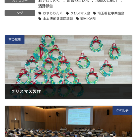
おやじりんく
、
広報担当レポ
、
活動のご紹介
、
カテゴリー
活動報告
タグ
おやじりんく
クリスマス会
埼玉福祉事業協会
山本博司参議院議員
輝HIKARI
前の記事
クリスマス製作
2024-12-21
次の記事