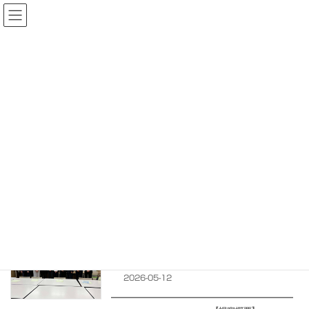
コ
ナ
ン
ビ
テ
ゲ
ン
ー
ツ
シ
へ
ョ
ス
ン
キ
に
ッ
移
プ
動
活動報告
特定非営利活動法人輝HIKARI
活動報告
竹谷とし子
竹谷とし子
東京コロニー大田福祉工場における「障害
NPO活動
者デジタルしごと応援事業」視察:大田区
2026-05-12
━━━━━━━━━━━━━━━━━━━━━━