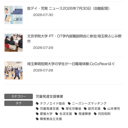
放デイ・児発 ニュース2026年7月30日（自動配信）
2026-07-30
文京学院大学 PT・OT学内就職説明会に参加:埼玉県ふじみ野
市
2026-07-29
埼玉東萌短期大学の学生が一日職場体験:CoCoRearはぐ
2026-07-28
児童発達支援事業
カテゴリー
タグ
テクノエイド協会
ニーズシーズマッチング
児童発達支援
厚生労働省
就労支援
山本博司
愛媛大学
生活支援
発達障害
苅田知則
障害者自立支援