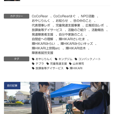
CoCoRear
、
CoCoRearはぐ
、
NPO活動
、
カテゴリー
おやじりんく
、
お知らせ
、
世の中のこと
、
代表理事レポ
、
児童発達支援事業
、
広報担当レポ
、
放課後等デイサービス
、
活動のご紹介
、
活動報告
、
発達障害者支援
、
自分や家族のこと
、
自閉症への理解
、
輝HIKARIさいたま
、
輝HIKARIみらい
、
輝HIKARIみらいキッズ
、
輝HIKARI上宗岡arc
、
輝HIKARI志木
、
障害者就労支援
タグ
おやじりんく
キングジム
コンパックノート
テプラ
児童発達支援
山本博司
放課後等デイサービス
輝HIKARI
前の記事