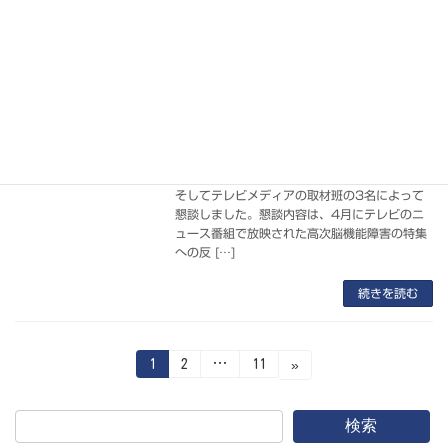
続きを読む
高次脳機能障害児・者への支援拡充へ！
NPO活動
取材協力:永田町
2026-06-25
24日この午後、参議院協会において、山本博
司前参議院議員、輝HIKARIの金子代表理事、
そしてテレビメディアの取材班の3名によって
懇談しました。懇談内容は、4月にテレビのニ
ュース番組で放映された高次脳機能障害の特集
への反 […]
続きを読む
投
固
固
固
1
2
…
11
»
定
定
定
ペ
ペ
ペ
稿
ー
ー
ー
ジ
ジ
ジ
検索
の